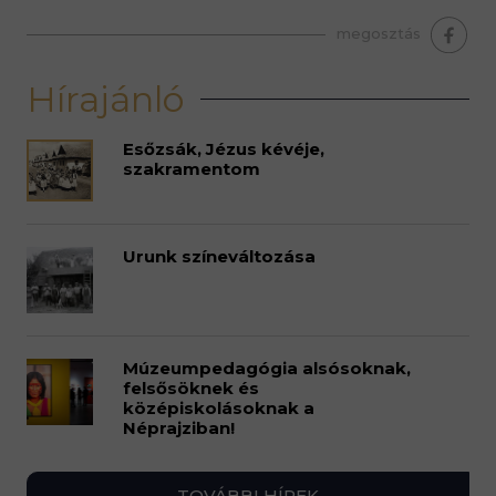
megosztás
Hírajánló
Esőzsák, Jézus kévéje,
szakramentom
Urunk színeváltozása
Múzeumpedagógia alsósoknak,
felsősöknek és
középiskolásoknak a
Néprajziban!
TOVÁBBI HÍREK