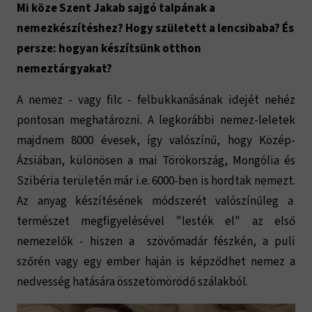
Mi köze Szent Jakab sajgó talpának a
nemezkészítéshez? Hogy született a lencsibaba? És
persze: hogyan készítsünk otthon
nemeztárgyakat?
A nemez - vagy filc - felbukkanásának idejét nehéz
pontosan meghatározni. A legkorábbi nemez-leletek
majdnem 8000 évesek, így valószínű, hogy Közép-
Ázsiában, különösen a mai Törökország, Mongólia és
Szibéria területén már i.e. 6000-ben is hordtak nemezt.
Az anyag készítésének módszerét valószínűleg a
természet megfigyelésével "lesték el" az első
nemezelők - hiszen a szövőmadár fészkén, a puli
szőrén vagy egy ember haján is képződhet nemez a
nedvesség hatására összetömörödő szálakból.