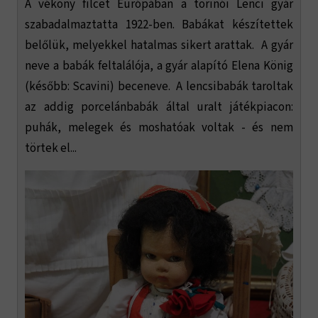
A vékony filcet Európában a torinói Lenci gyár
szabadalmaztatta 1922-ben. Babákat készítettek
belőlük, melyekkel hatalmas sikert arattak. A gyár
neve a babák feltalálója, a gyár alapító Elena König
(később: Scavini) beceneve. A lencsibabák taroltak
az addig porcelánbabák által uralt játékpiacon:
puhák, melegek és moshatóak voltak - és nem
törtek el...