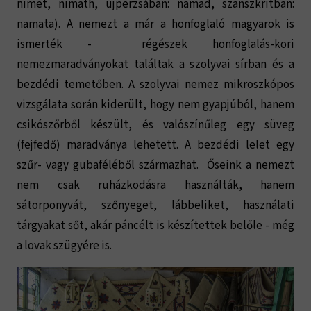
nimet, nimath, ujperzsában: nämäd, szanszkritban:
namata). A nemezt a már a honfoglaló magyarok is
ismerték - régészek honfoglalás-kori
nemezmaradványokat találtak a szolyvai sírban és a
bezdédi temetőben. A szolyvai nemez mikroszkópos
vizsgálata során kiderült, hogy nem gyapjúból, hanem
csikószőrből készült, és valószínűleg egy süveg
(fejfedő) maradványa lehetett. A bezdédi lelet egy
szűr- vagy gubaféléből származhat. Őseink a nemezt
nem csak ruházkodásra használták, hanem
sátorponyvát, szőnyeget, lábbeliket, használati
tárgyakat sőt, akár páncélt is készítettek belőle - még
a lovak szügyére is.