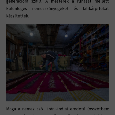
generációra szállt. A mesterek a ruházat mellett
különleges nemezszőnyegeket és falikárpitokat
készítettek.
Maga a nemez szó iráni-indiai eredetű (osszétben: