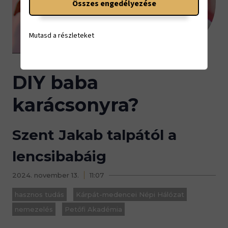
Összes engedélyezése
Mutasd a részleteket
DIY baba
karácsonyra?
Szent Jakab talpától a
lencsibabáig
2024. november 13.
11:07
hasznos tudás
Kárpát-medencei Népi Hálózat
nemezelés
Petőfi Akadémia