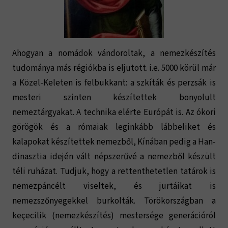
Ahogyan a nomádok vándoroltak, a nemezkészítés
tudománya más régiókba is eljutott. i.e. 5000 körül már
a Közel-Keleten is felbukkant: a szkíták és perzsák is
mesteri szinten készítettek bonyolult
nemeztárgyakat. A technika elérte Európát is. Az ókori
görögök és a rómaiak leginkább lábbeliket és
kalapokat készítettek nemezből, Kínában pedig a Han-
dinasztia idején vált népszerűvé a nemezből készült
téli ruházat. Tudjuk, hogy a rettenthetetlen tatárok is
nemezpáncélt viseltek, és jurtáikat is
nemezszőnyegekkel burkolták. Törökországban a
keçecilik (nemezkészítés) mestersége generációról