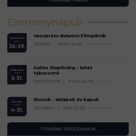
Eseménynaptár
Veszprém-Balaton Filmpiknik
AUGUSZTUS
SZERDA
10:00-22:00
26-29.
Kallós Alapítvány - lehet
FEBR.-AUG.
táborozni!
5-31.
CSÜTÖRTÖK
07:00-23:00
Ikonok - ablakok és kapuk
JÚL.-DEC.
SZOMBAT
11:00-23:30
4-31.
TOVÁBBI PROGRAMOK