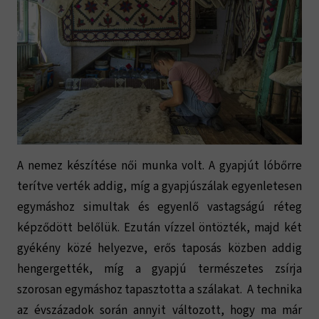
A nemez készítése női munka volt. A gyapjút lóbőrre
terítve verték addig, míg a gyapjúszálak egyenletesen
egymáshoz simultak és egyenlő vastagságú réteg
képződött belőlük. Ezután vízzel öntözték, majd két
gyékény közé helyezve, erős taposás közben addig
hengergették, míg a gyapjú természetes zsírja
szorosan egymáshoz tapasztotta a szálakat. A technika
az évszázadok során annyit változott, hogy ma már