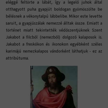
eléggé feltörte a lábát, így a legelő juhok által
otthagyott puha gyapjút boldogan gyömöszölte be
bélésnek a vékonytalpú lábbelibe. Mikor este levette
saruit, a gyapjúszálak nemezzé álltak össze. Emiatt a
történet miatt tekintették védőszentjüknek Szent
Jakabot a filcből (nemezből) dolgozó kalaposok is.
Jakabot a freskókon és ikonokon egyébként széles
karimájú nemezkalapos vándorként láthatjuk - ez az
attribútuma.