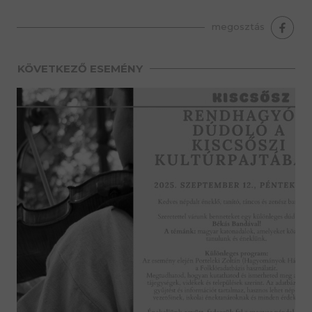
premium bootstrap themes
megosztás
KÖVETKEZŐ ESEMÉNY