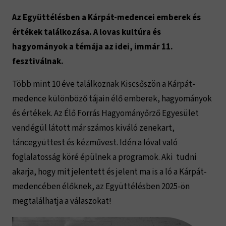
Az Együttélésben a Kárpát-medencei emberek és
értékek találkozása. A lovas kultúra és
hagyományok a témája az idei, immár 11.
fesztiválnak.
Több mint 10 éve találkoznak Kiscsőszön a Kárpát-
medence különböző tájain élő emberek, hagyományok
és értékek. Az Élő Forrás Hagyományőrző Egyesület
vendégül látott már számos kiváló zenekart,
táncegyüttest és kézművest. Idén a lóval való
foglalatosság köré épülnek a programok. Aki tudni
akarja, hogy mit jelentett és jelent ma is a ló a Kárpát-
medencében élőknek, az Együttélésben 2025-ön
megtalálhatja a válaszokat!