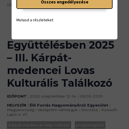
Összes engedélyezése
09:00-21:00
Mutasd a részleteket
Együttélésben 2025
– III. Kárpát-
medencei Lovas
Kulturális Találkozó
IDŐPONT
|
2025 szeptember 12-14.
|
09:00-21:00
HELYSZÍN
|
Élő Forrás Hagyományőrző Egyesület
|
Magyarország
|
Veszprém vármegye
|
Kiscsősz
|
Kossuth
Lajos u. 47.
Kárpát-medencei Népi Hálózat
programajánló