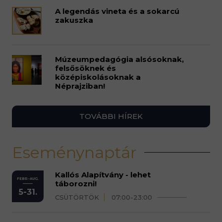
A legendás vineta és a sokarcú
zakuszka
Múzeumpedagógia alsósoknak,
felsősöknek és
középiskolásoknak a
Néprajziban!
TOVÁBBI HÍREK
Eseménynaptár
Kallós Alapítvány - lehet
FEBR.-AUG.
táborozni!
5-31.
CSÜTÖRTÖK
07:00-23:00