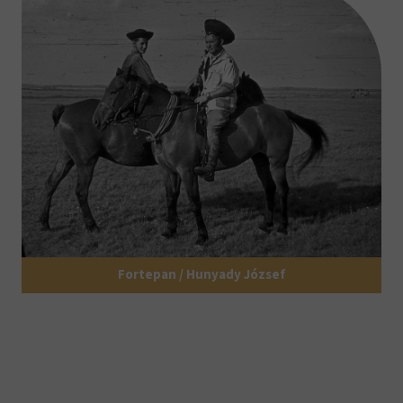
Fortepan / Hunyady József