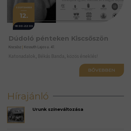
SZEPTEMBER
12.
18:00-22:00
Dúdoló pénteken Kiscsőszön
Kiscsősz
|
Kossuth Lajos u. 47.
Katonadalok, Békás Banda, közös éneklés!
BŐVEBBEN
Hírajánló
Urunk színeváltozása