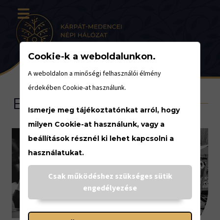
Cookie-k a weboldalunkon.
A weboldalon a minőségi felhasználói élmény
érdekében Cookie-at használunk.
Eseménynaptár
Ismerje meg tájékoztatónkat arról, hogy
milyen Cookie-at használunk, vagy a
beállítások résznél ki lehet kapcsolni a
használatukat.
<
Csak működéshez szükséges sütik
engedélyezése
SZEPTEMBER
12-14.