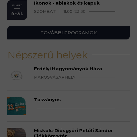
Ikonok - ablakok és kapuk
JÚL.-DEC.
SZOMBAT
11:00-23:30
4-31.
TOVÁBBI PROGRAMOK
Népszerű helyek
Erdélyi Hagyományok Háza
MAROSVÁSÁRHELY
Tusványos
Miskolc-Diósgyőri Petőfi Sándor
Fiókkönyvtár