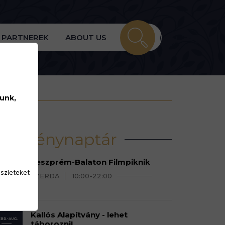
PARTNEREK
ABOUT US
lunk,
Eseménynaptár
Veszprém-Balaton Filmpiknik
GUSZTUS
észleteket
SZERDA
10:00-22:00
6-29.
Kallós Alapítvány - lehet
BR.-AUG.
táborozni!