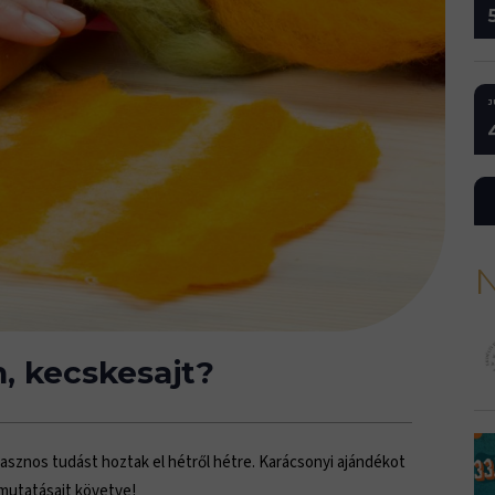
J
N
, kecskesajt?
sznos tudást hoztak el hétről hétre. Karácsonyi ajándékot
tmutatásait követve!