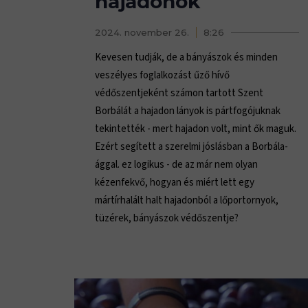
hajadonok
2024. november 26.
8:26
Kevesen tudják, de a bányászok és minden
veszélyes foglalkozást űző hívő
védőszentjeként számon tartott Szent
Borbálát a hajadon lányok is pártfogójuknak
tekintették - mert hajadon volt, mint ők maguk.
Ezért segített a szerelmi jóslásban a Borbála-
ággal. ez logikus - de az már nem olyan
kézenfekvő, hogyan és miért lett egy
mártírhalált halt hajadonból a lőportornyok,
tüzérek, bányászok védőszentje?