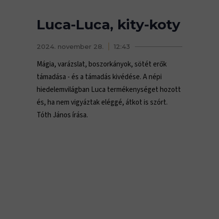
Luca-Luca, kity-koty
2024. november 28.
12:43
Mágia, varázslat, boszorkányok, sötét erők
támadása - és a támadás kivédése. A népi
hiedelemvilágban Luca termékenységet hozott
és, ha nem vigyáztak eléggé, átkot is szórt.
Tóth János írása.