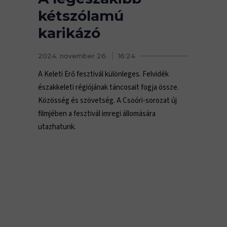
kétszólamú
karikázó
2024. november 26.
16:24
A Keleti Erő fesztivál különleges. Felvidék
északkeleti régiójának táncosait fogja össze.
Közösség és szövetség. A Csoóri-sorozat új
filmjében a fesztivál imregi állomására
utazhatunk.