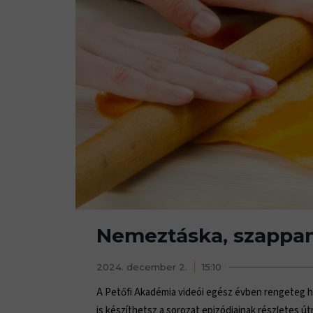
Nemeztáska, szappan
2024. december 2.
15:10
A Petőfi Akadémia videói egész évben rengeteg ha
is készíthetsz a sorozat epizódjainak részletes ú