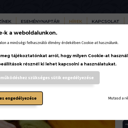
ZÍNEK
ESEMÉNYNAPTÁR
HÍREK
KAPCSOLAT
e-k a weboldalunkon.
lon a minőségi felhasználói élmény érdekében Cookie-at használunk.
 meg tájékoztatónkat arról, hogy milyen Cookie-at haszná
beállítások résznél ki lehet kapcsolni a használatukat.
 működéshez szükséges sütik engedélyezése
AU
es engedélyezése
Mutasd a r
2
FE