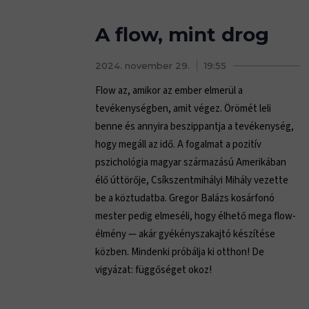
A flow, mint drog
2024. november 29.
19:55
Flow az, amikor az ember elmerül a
tevékenységben, amit végez. Örömét leli
benne és annyira beszippantja a tevékenység,
hogy megáll az idő. A fogalmat a pozitív
pszichológia magyar származású Amerikában
élő úttörője, Csíkszentmihályi Mihály vezette
be a köztudatba. Gregor Balázs kosárfonó
mester pedig elmeséli, hogy élhető mega flow-
élmény — akár gyékényszakajtó készítése
közben. Mindenki próbálja ki otthon! De
vigyázat: függőséget okoz!