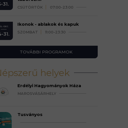
5-31.
CSÜTÖRTÖK
07:00-23:00
Ikonok - ablakok és kapuk
ÚL.-DEC.
SZOMBAT
11:00-23:30
4-31.
TOVÁBBI PROGRAMOK
épszerű helyek
Erdélyi Hagyományok Háza
MAROSVÁSÁRHELY
Tusványos