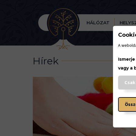
HÁLÓZAT
HELYS
Cooki
A webolda
Hírek
Ismerje
vagy a 
Csak
Össz