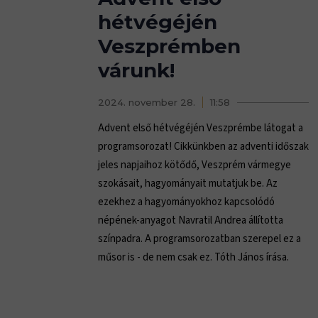
hétvégéjén
Veszprémben
várunk!
2024. november 28.
11:58
Advent első hétvégéjén Veszprémbe látogat a
programsorozat! Cikkünkben az adventi időszak
jeles napjaihoz kötődő, Veszprém vármegye
szokásait, hagyományait mutatjuk be. Az
ezekhez a hagyományokhoz kapcsolódó
népének-anyagot Navratil Andrea állította
színpadra. A programsorozatban szerepel ez a
műsor is - de nem csak ez. Tóth János írása.